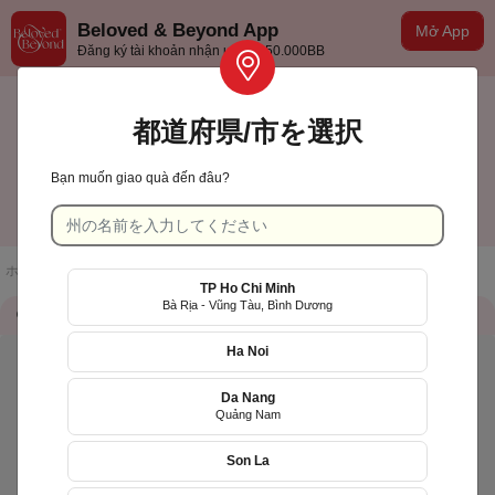
Beloved & Beyond App
Mở App
Đăng ký tài khoản nhận ưu đãi 50.000BB
都道府県/市を選択
Bạn muốn giao quà đến đâu?
Khánh Hòa
日本語
ホームページ
/
店舗一覧
/
LiLy's Cake
TP Ho Chi Minh
Bà Rịa - Vũng Tàu, Bình Dương
店舗情報
QR Code
Ha Noi
Da Nang
Quảng Nam
Son La