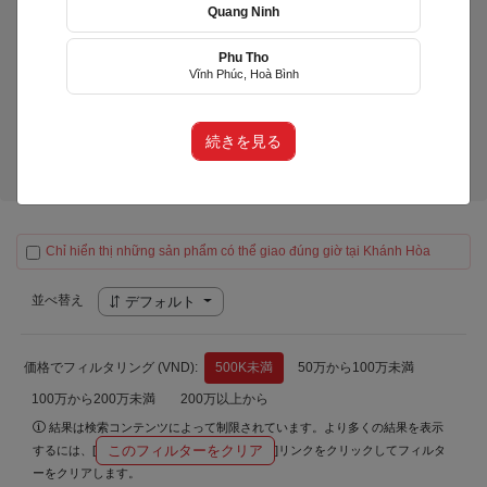
Quang Ninh
Phu Tho
LiLy's Cake
Vĩnh Phúc, Hoà Bình
(LIY)
Huyện Diên Khánh, Khánh Hòa
続きを見る
製品（0）
Chỉ hiển thị những sản phẩm có thể giao đúng giờ tại Khánh Hòa
並べ替え
デフォルト
価格でフィルタリング (VND):
500K未満
50万から100万未満
100万から200万未満
200万以上から
結果は検索コンテンツによって制限されています。より多くの結果を表示
このフィルターをクリア
するには、[
]リンクをクリックしてフィルタ
ーをクリアします。