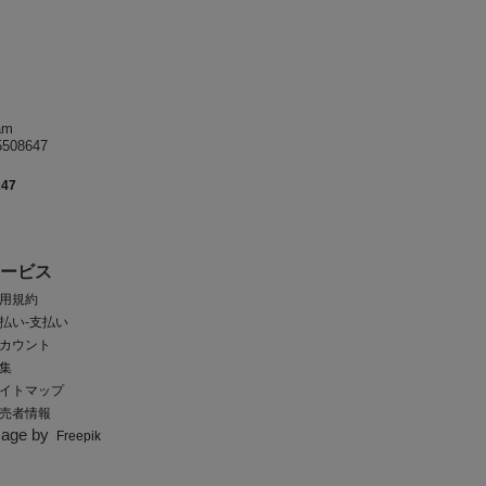
am
8647
247
サービス
用規約
払い-支払い
カウント
集
イトマップ
売者情報
mage by
Freepik