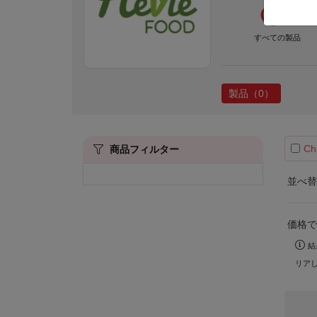
すべての製品
製品（0）
Ch
商品フィルター
並べ替
価格で
結
リア