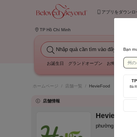
アプリをダウンロ
TP Hồ Chí Minh
Nhập quà cần tìm vào đây
Bạn mu
お誕生日
グランドオープン
お悔やみ
結婚
TP
ホームページ
/
店舗一覧
/
HevieFood
Bà R
店舗情報
HevieFood
(
phường Hòa Hưng