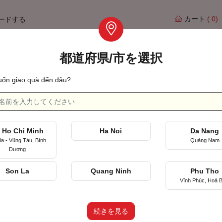
カート
( 0)
ードする
都道府県/市を選択
Tìm qu
ốn giao quà đến đâu?
記念日
初めて会った日を祝って
 Ho Chi Minh
Ha Noi
Da Nang
ịa - Vũng Tàu, Bình
Quảng Nam
Dương
Son La
Quang Ninh
Phu Tho
Vĩnh Phúc, Hoà B
HEV)
, TP Hồ Chí Minh
続きを見る