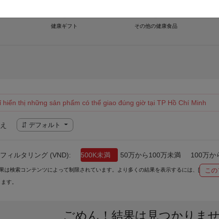
健康ギフト
その他の健康食品
ỉ hiển thị những sản phẩm có thể giao đúng giờ tại TP Hồ Chí Minh
え
デフォルト
フィルタリング (VND):
500K未満
50万から100万未満
100万か
この
果は検索コンテンツによって制限されています。より多くの結果を表示するには、[
します。
ごめん！結果は見つかりま