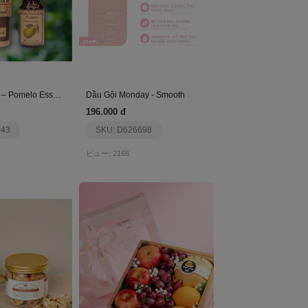
Tinh Dầu Bưởi – Pomelo Essential Oil
Dầu Gội Monday - Smooth
196.000 đ
043
SKU: D626698
ビュー: 2166