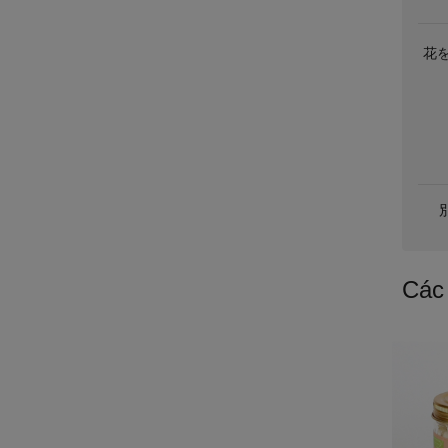
花を
Các