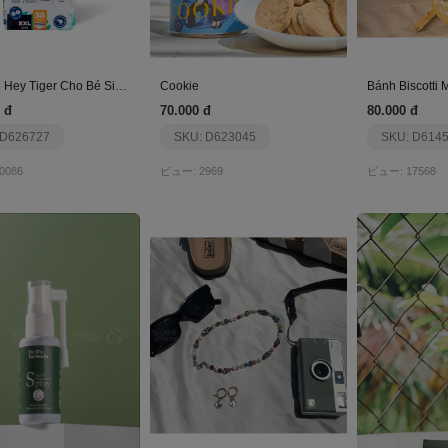
Tã Quần Hey Tiger Cho Bé Size Xxl(16Kg+)(38 Miếng)
Cookie
Bánh Biscotti 
 đ
70.000 đ
80.000 đ
 D626727
SKU: D623045
SKU: D614
0086
ビュー: 2969
ビュー: 17568