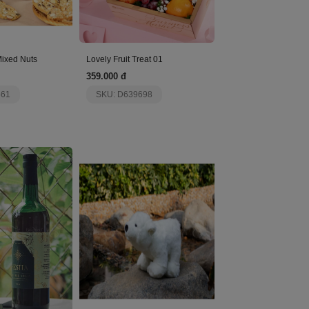
Mixed Nuts
Lovely Fruit Treat 01
359.000 đ
561
SKU: D639698