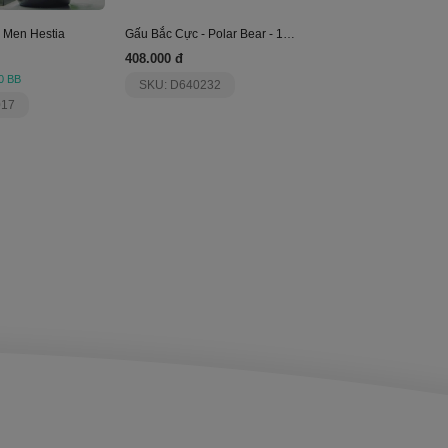
 Men Hestia
Gấu Bắc Cực - Polar Bear - 12 Inches
408.000 đ
0 BB
SKU: D640232
017