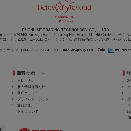
F5 ONLINE TRADING TECHNOLOGY CO。、LTD
ịa chỉ: 407/42/53 Sư Vạn Hạnh, Phường Hòa Hưng, TP. Hồ Chí Minh, Việt N
スコード：2019年1月31日にホーチミン市計画投資省によって発行された031550
ットライン:
| Zalo:
(+84) 356805699
| Email:
info@f5group.asia
0977097
顧客サポート
支払い方針
利
個人情報保護方針
支
配送ポリシー
ア
プライバシーポリシー
募
返品規則
サ
返金について
販
I
分