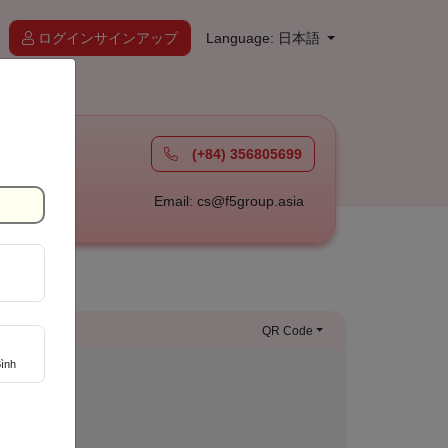
ログインサインアップ
Language: 日本語
(+84) 356805699
à
Email: cs@f5group.asia
QR Code
ình