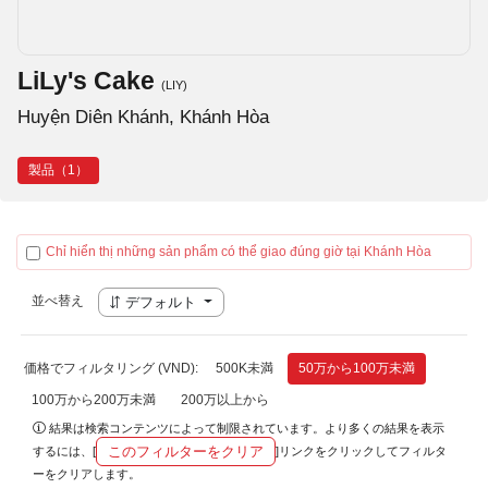
LiLy's Cake
(LIY)
Huyện Diên Khánh, Khánh Hòa
製品（1）
Chỉ hiển thị những sản phẩm có thể giao đúng giờ tại Khánh Hòa
並べ替え
デフォルト
価格でフィルタリング (VND):
500K未満
50万から100万未満
100万から200万未満
200万以上から
結果は検索コンテンツによって制限されています。より多くの結果を表示
このフィルターをクリア
するには、[
]リンクをクリックしてフィルタ
ーをクリアします。