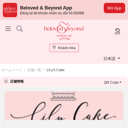
Beloved & Beyond App
Mở App
Đăng ký tài khoản nhận ưu đãi 50.000BB
Khánh Hòa
日本語
ホームページ
/
店舗一覧
/
LiLy's Cake
店舗情報
QR Code