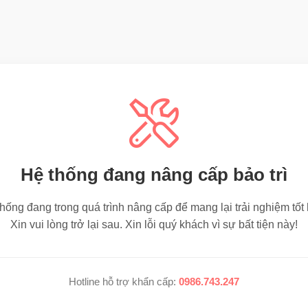
Hệ thống đang nâng cấp bảo trì
hống đang trong quá trình nâng cấp để mang lại trải nghiệm tốt
Xin vui lòng trở lại sau. Xin lỗi quý khách vì sự bất tiện này!
Hotline hỗ trợ khẩn cấp:
0986.743.247