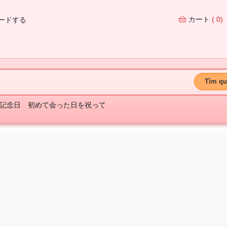
カート
( 0)
ードする
Tìm qu
記念日
初めて会った日を祝って