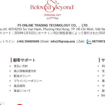
F5 ONLINE TRADING TECHNOLOGY CO。、LTD
ịa chỉ: 407/42/53 Sư Vạn Hạnh, Phường Hòa Hưng, TP. Hồ Chí Minh, Việt N
スコード：2019年1月31日にホーチミン市計画投資省によって発行された031550
ットライン:
| Zalo:
(+84) 356805699
| Email:
info@f5group.asia
0977097
顧客サポート
支払い方針
利
個人情報保護方針
支
配送ポリシー
ア
プライバシーポリシー
募
返品規則
サ
返金について
販
I