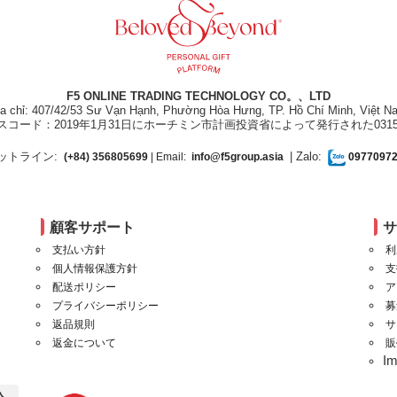
F5 ONLINE TRADING TECHNOLOGY CO。、LTD
ịa chỉ: 407/42/53 Sư Vạn Hạnh, Phường Hòa Hưng, TP. Hồ Chí Minh, Việt N
スコード：2019年1月31日にホーチミン市計画投資省によって発行された031550
ットライン:
| Zalo:
(+84) 356805699
| Email:
info@f5group.asia
0977097
顧客サポート
支払い方針
利
個人情報保護方針
支
配送ポリシー
ア
プライバシーポリシー
募
返品規則
サ
返金について
販
I