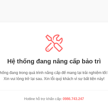
Hệ thống đang nâng cấp bảo trì
hống đang trong quá trình nâng cấp để mang lại trải nghiệm tốt
Xin vui lòng trở lại sau. Xin lỗi quý khách vì sự bất tiện này!
Hotline hỗ trợ khẩn cấp:
0986.743.247