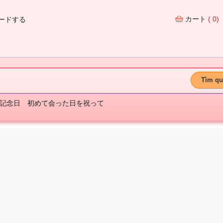
カート
( 0)
ードする
Tìm qu
記念日
初めて会った日を祝って