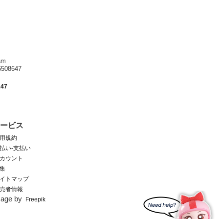
am
8647
247
サービス
用規約
払い-支払い
カウント
集
イトマップ
売者情報
mage by
Freepik