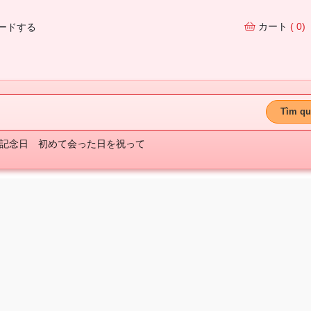
カート
( 0)
ードする
Tìm qu
記念日
初めて会った日を祝って