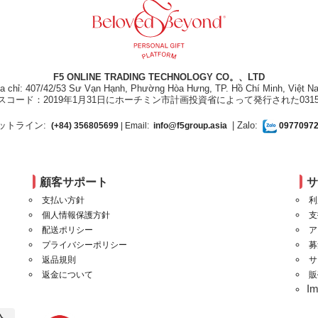
F5 ONLINE TRADING TECHNOLOGY CO。、LTD
ịa chỉ: 407/42/53 Sư Vạn Hạnh, Phường Hòa Hưng, TP. Hồ Chí Minh, Việt N
スコード：2019年1月31日にホーチミン市計画投資省によって発行された031550
ットライン:
| Zalo:
(+84) 356805699
| Email:
info@f5group.asia
0977097
顧客サポート
支払い方針
利
個人情報保護方針
支
配送ポリシー
ア
プライバシーポリシー
募
返品規則
サ
返金について
販
I