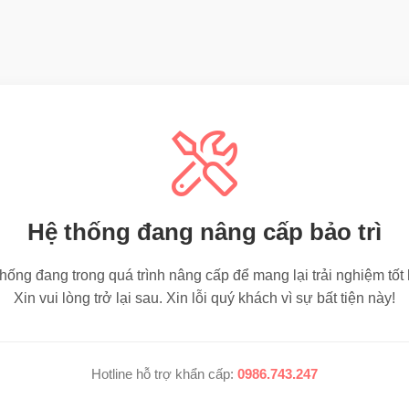
Hệ thống đang nâng cấp bảo trì
hống đang trong quá trình nâng cấp để mang lại trải nghiệm tốt
Xin vui lòng trở lại sau. Xin lỗi quý khách vì sự bất tiện này!
Hotline hỗ trợ khẩn cấp:
0986.743.247