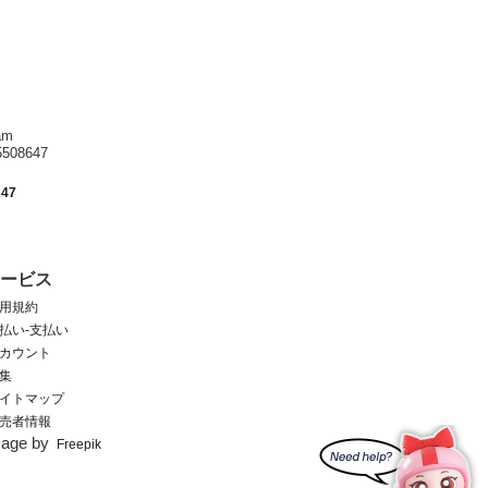
am
8647
247
サービス
用規約
払い-支払い
カウント
集
イトマップ
売者情報
mage by
Freepik