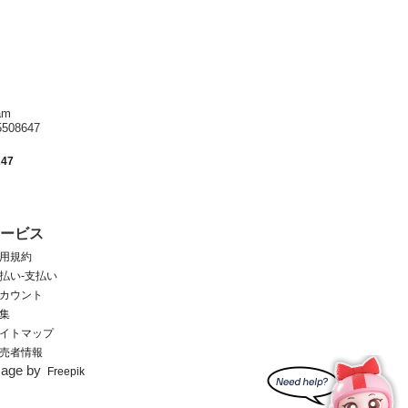
am
8647
247
サービス
用規約
払い-支払い
カウント
集
イトマップ
売者情報
mage by
Freepik