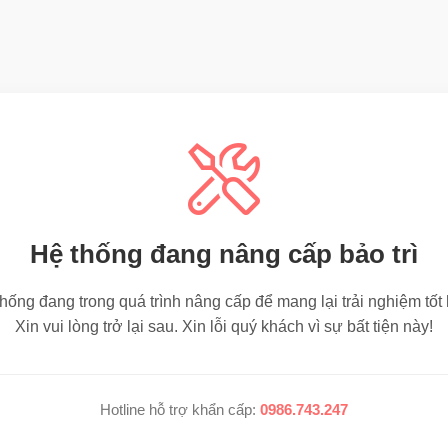
Hệ thống đang nâng cấp bảo trì
hống đang trong quá trình nâng cấp để mang lại trải nghiệm tốt
Xin vui lòng trở lại sau. Xin lỗi quý khách vì sự bất tiện này!
Hotline hỗ trợ khẩn cấp:
0986.743.247