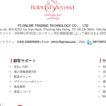
F5 ONLINE TRADING TECHNOLOGY CO。、LTD
ịa chỉ: 407/42/53 Sư Vạn Hạnh, Phường Hòa Hưng, TP. Hồ Chí Minh, Việt N
スコード：2019年1月31日にホーチミン市計画投資省によって発行された031550
ットライン:
| Zalo:
(+84) 356805699
| Email:
info@f5group.asia
0977097
顧客サポート
支払い方針
利
個人情報保護方針
支
配送ポリシー
ア
プライバシーポリシー
募
返品規則
サ
返金について
販
I