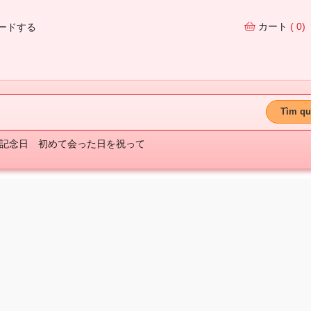
カート
( 0)
ードする
Tìm qu
記念日
初めて会った日を祝って