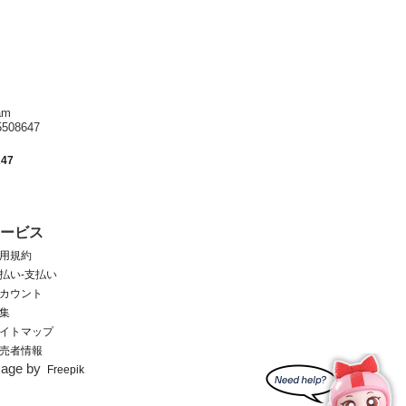
am
8647
247
サービス
用規約
払い-支払い
カウント
集
イトマップ
売者情報
mage by
Freepik