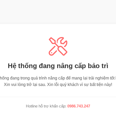
Hệ thống đang nâng cấp bảo trì
hống đang trong quá trình nâng cấp để mang lại trải nghiệm tốt
Xin vui lòng trở lại sau. Xin lỗi quý khách vì sự bất tiện này!
Hotline hỗ trợ khẩn cấp:
0986.743.247