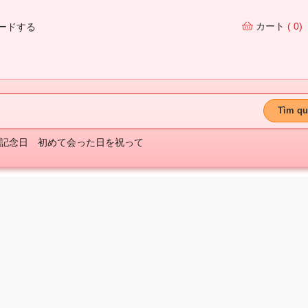
カート
( 0)
ードする
Tìm qu
記念日
初めて会った日を祝って