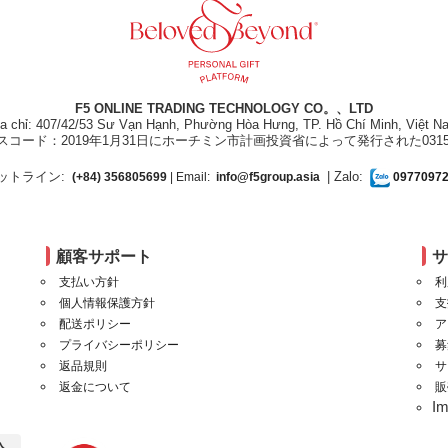
F5 ONLINE TRADING TECHNOLOGY CO。、LTD
ịa chỉ: 407/42/53 Sư Vạn Hạnh, Phường Hòa Hưng, TP. Hồ Chí Minh, Việt N
スコード：2019年1月31日にホーチミン市計画投資省によって発行された031550
ットライン:
| Zalo:
(+84) 356805699
| Email:
info@f5group.asia
0977097
顧客サポート
支払い方針
利
個人情報保護方針
支
配送ポリシー
ア
プライバシーポリシー
募
返品規則
サ
返金について
販
I