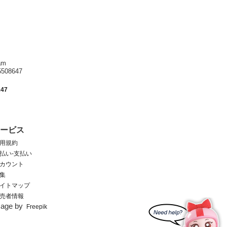
am
8647
247
サービス
用規約
払い-支払い
カウント
集
イトマップ
売者情報
mage by
Freepik