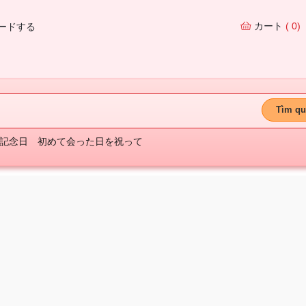
カート
( 0)
ードする
Tìm qu
記念日
初めて会った日を祝って