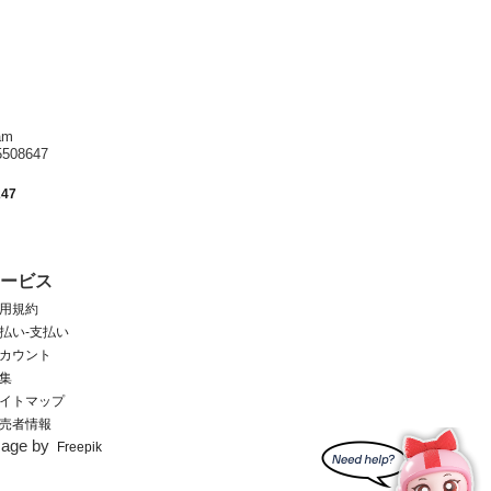
am
8647
247
サービス
用規約
払い-支払い
カウント
集
イトマップ
売者情報
mage by
Freepik