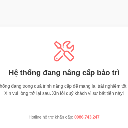
Hệ thống đang nâng cấp bảo trì
hống đang trong quá trình nâng cấp để mang lại trải nghiệm tốt
Xin vui lòng trở lại sau. Xin lỗi quý khách vì sự bất tiện này!
Hotline hỗ trợ khẩn cấp:
0986.743.247