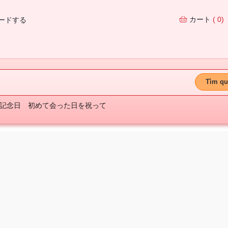
カート
( 0)
ードする
Tìm qu
記念日
初めて会った日を祝って