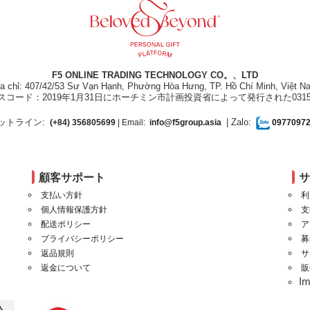
F5 ONLINE TRADING TECHNOLOGY CO。、LTD
ịa chỉ: 407/42/53 Sư Vạn Hạnh, Phường Hòa Hưng, TP. Hồ Chí Minh, Việt N
スコード：2019年1月31日にホーチミン市計画投資省によって発行された031550
ットライン:
| Zalo:
(+84) 356805699
| Email:
info@f5group.asia
0977097
顧客サポート
支払い方針
利
個人情報保護方針
支
配送ポリシー
ア
プライバシーポリシー
募
返品規則
サ
返金について
販
I