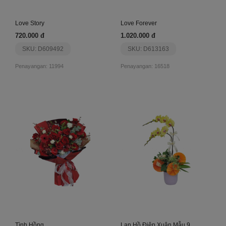
Love Story
Love Forever
720.000 đ
1.020.000 đ
SKU: D609492
SKU: D613163
Penayangan: 11994
Penayangan: 16518
Tình Hồng
Lan Hồ Điệp Xuân Mẫu 9