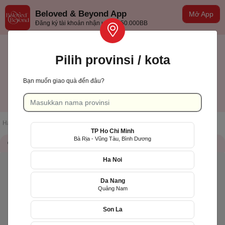
Beloved & Beyond App
Mở App
Đăng ký tài khoản nhận ưu đãi 50.000BB
Pilih provinsi / kota
Bạn muốn giao quà đến đâu?
TP Hồ Chí Minh
Indonesian
Halaman muka
/
Daftar toko
/
Hoa Yêu Thương (HYT)
TP Ho Chi Minh
Bà Rịa - Vũng Tàu, Bình Dương
Informasi toko
QR Code
Ha Noi
Da Nang
Quảng Nam
Son La