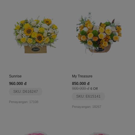
Sunrise
My Treasure
960.000 đ
850.000 đ
900.000 đ
6 Off
SKU: D616247
SKU: E615141
Penayangan: 17108
Penayangan: 18267