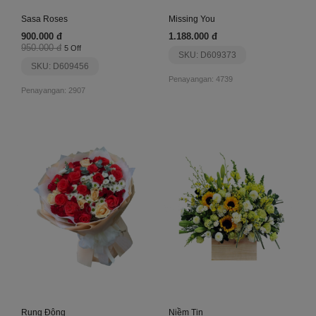
Sasa Roses
Missing You
900.000 đ
1.188.000 đ
950.000 đ
5 Off
SKU: D609373
SKU: D609456
Penayangan: 4739
Penayangan: 2907
Rung Động
Niềm Tin