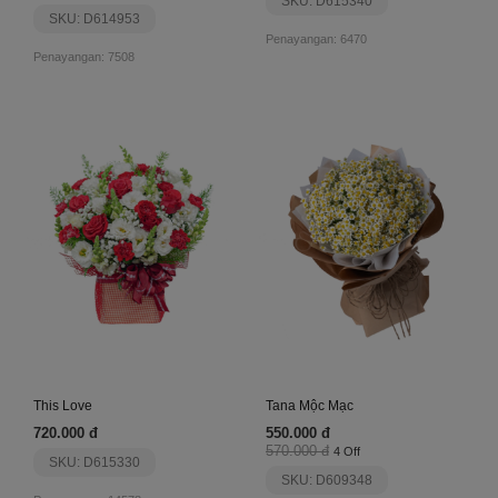
SKU: D615340
SKU: D614953
Penayangan: 6470
Penayangan: 7508
This Love
Tana Mộc Mạc
720.000 đ
550.000 đ
570.000 đ
4 Off
SKU: D615330
SKU: D609348