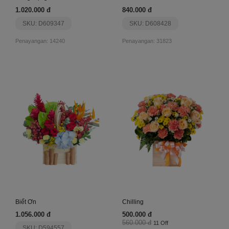
1.020.000 đ
840.000 đ
SKU: D609347
SKU: D608428
Penayangan: 14240
Penayangan: 31823
Biết Ơn
Chilling
1.056.000 đ
500.000 đ
560.000 đ
11 Off
SKU: D594557