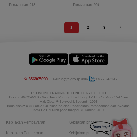
Penayangan: 213
Penayangan: 209
1
2
3
356805699
info@f5group.asia
0977097247
F5 ONLINE TRADING TECHNOLOGY CO., LTD
Địa chỉ: 407/42/53 Sư Vạn Hạnh, Phường Hòa Hưng, TP. Hồ Chí Minh, Việt Nam
Hak Cipta @ Beloved & Beyond - 2026
Kode bisnis: 0315508647 dikeluarkan oleh Departemen Perencanaan dan Investasi
Kota Ho Chi Minh pada tanggal 31 Januari 2019
Kebijakan Pembayaran
Kebijakan pribadi
Kebijakan Pengiriman
Kebijakan pribadi