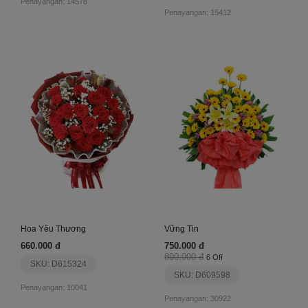
Penayangan: 14578
Penayangan: 15412
Hoa Yêu Thương
Vững Tin
660.000 đ
750.000 đ
800.000 đ
6 Off
SKU: D615324
SKU: D609598
Penayangan: 10041
Penayangan: 30922