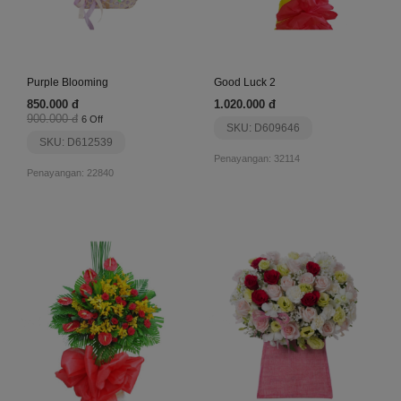
Purple Blooming
Good Luck 2
850.000 đ
1.020.000 đ
900.000 đ
6 Off
SKU: D609646
SKU: D612539
Penayangan: 32114
Penayangan: 22840