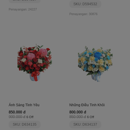
SKU: D594532
Penayangan: 24227
Penayangan: 30876
Ánh Sáng Tình Yêu
Những Điều Tinh Khôi
850.000 đ
800.000 đ
900.000 đ
850.000 đ
6 Off
6 Off
SKU: D634135
SKU: D634137