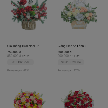
Giỏ Thông Tươi Noel 02
Giáng Sinh An Lành 2
750.000 đ
800.000 đ
850.000 đ
900.000 đ
12 Off
11 Off
SKU: D619580
SKU: D629304
Penayangan: 4234
Penayangan: 2780