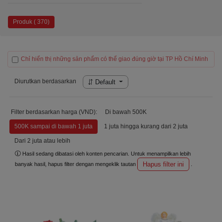
Produk ( 370)
Chỉ hiển thị những sản phẩm có thể giao đúng giờ tại TP Hồ Chí Minh
Diurutkan berdasarkan
Default
Filter berdasarkan harga (VND):
Di bawah 500K
500K sampai di bawah 1 juta
1 juta hingga kurang dari 2 juta
Dari 2 juta atau lebih
Hasil sedang dibatasi oleh konten pencarian. Untuk menampilkan lebih
Hapus filter ini
banyak hasil, hapus filter dengan mengeklik tautan
.