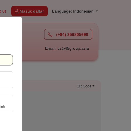
( 0)
Masuk daftar
Language: Indonesian
(+84) 356805699
à
Email: cs@f5group.asia
QR Code
ình