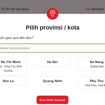
Gerobak
TP Hồ Chí Minh
Pilih provinsi / kota
Tìm qu
ốn giao quà đến đâu?
Ulang tahun pernikahan
Merayakan hari pertama kita bertemu
 Ho Chi Minh
Ha Noi
Da Nang
ịa - Vũng Tàu, Bình
Quảng Nam
Dương
Son La
Quang Ninh
Phu Tho
Vĩnh Phúc, Hoà B
Lãnh, TP Hồ Chí Minh
lihat lebih banyak