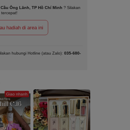
Cầu Ông Lãnh, TP Hồ Chí Minh
? Silakan
 tercepat!
 hadiah di area ini
ilakan hubungi Hotline (atau Zalo):
035-680-
c
Giao nhanh