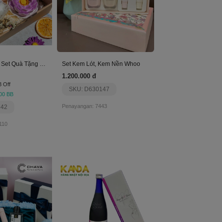
Heny Garden - Set Quà Tặng Nến Thơm Chill C-16
Set Kem Lót, Kem Nền Whoo
1.200.000 đ
3 Off
SKU: D630147
00 BB
Penayangan: 7443
742
110