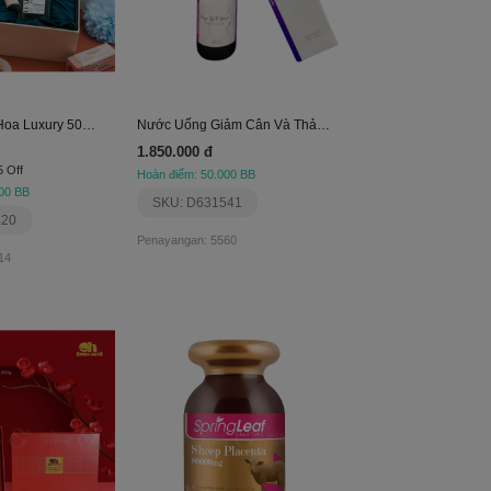
[Cbqt]1 Nước Hoa Luxury 50Ml N+1 Son Sáp Rosy
Nước Uống Giảm Cân Và Thải Độc Shape Up V Kouso
1.850.000 đ
5 Off
Hoàn điểm: 50.000 BB
00 BB
SKU: D631541
420
Penayangan: 5560
14