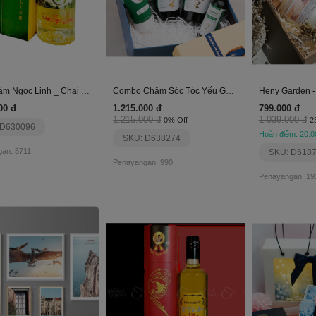
Rượu Sâm Ngọc Linh _ Chai 500 Ml (Rượu +Củ)
Combo Chăm Sóc Tóc Yếu Gãy Rụng Gxtx
00 đ
1.215.000 đ
799.000 đ
1.215.000 đ
1.039.000 đ
0% Off
2
 D630096
Hoàn điểm: 20.0
SKU: D638274
an: 5711
SKU: D618
Penayangan: 990
Penayangan: 19