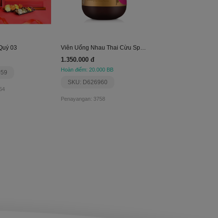
Quý 03
Viên Uống Nhau Thai Cừu Spring Leaf 80000Mg
1.350.000 đ
Hoàn điểm: 20.000 BB
059
SKU: D626960
64
Penayangan: 3758