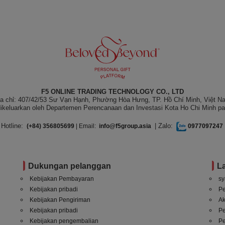
F5 ONLINE TRADING TECHNOLOGY CO., LTD
ịa chỉ: 407/42/53 Sư Vạn Hạnh, Phường Hòa Hưng, TP. Hồ Chí Minh, Việt N
ikeluarkan oleh Departemen Perencanaan dan Investasi Kota Ho Chi Minh pa
Hotline:
| Zalo:
(+84) 356805699
| Email:
info@f5group.asia
0977097247
Dukungan pelanggan
L
Kebijakan Pembayaran
sy
Kebijakan pribadi
P
Kebijakan Pengiriman
A
Kebijakan pribadi
P
Kebijakan pengembalian
Pe