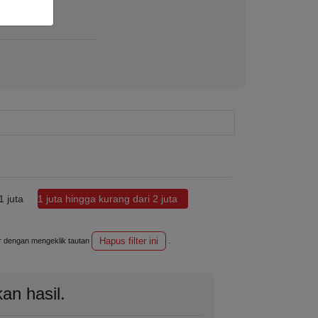
 juta
1 juta hingga kurang dari 2 juta
Hapus filter ini
ter dengan mengeklik tautan
.
an hasil.