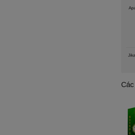
Apa
Jik
Các