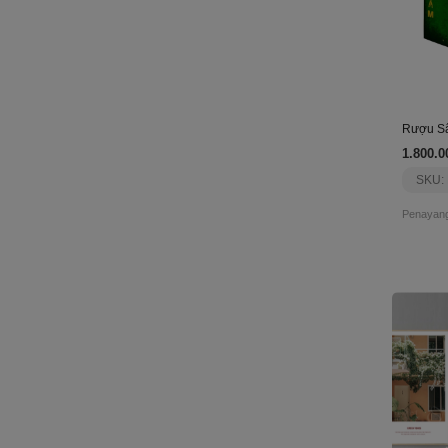
1.800.0
SKU:
Penayang