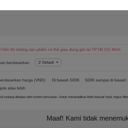
Hadiah lainnya
Membumbui
ỉ hiển thị những sản phẩm có thể giao đúng giờ tại TP Hồ Chí Minh
kan berdasarkan
Default
 berdasarkan harga (VND):
Di bawah 500K
500K sampai di bawah 1
juta atau lebih
sil sedang dibatasi oleh konten pencarian. Untuk menampilkan lebih banyak hasil, hapus fil
Maaf! Kami tidak menemuk