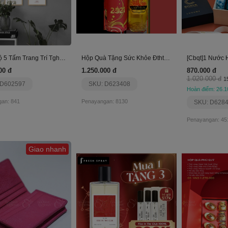
Tranh Bộ 5 Tấm Trang Trí Tgh814
Hộp Quà Tặng Sức Khỏe Đtht Phương Nam- Giftset 3
00 đ
1.250.000 đ
870.000 đ
1.020.000 đ
1
 D602597
SKU: D623408
Hoàn điểm: 26.1
an: 841
Penayangan: 8130
SKU: D628
Penayangan: 45
Giao nhanh