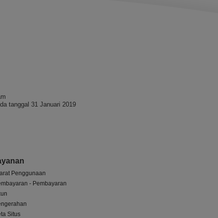
am
da tanggal 31 Januari 2019
ayanan
arat Penggunaan
embayaran - Pembayaran
kun
engerahan
ta Situs