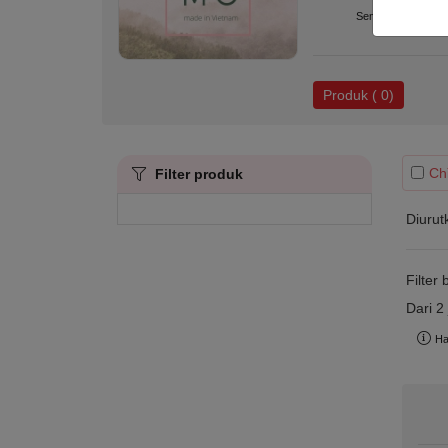
Semua produk
Produk ( 0)
Ch
Filter produk
Diurut
Filter
Dari 2 
Ha