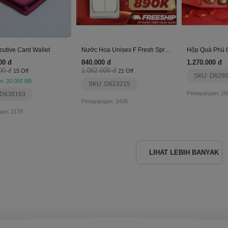
cutive Card Wallet
Nước Hoa Unisex F Fresh Spray Kiss In The Club
Hộp Quà Phú 
00 đ
840.000 đ
1.270.000 đ
00 đ
1.062.000 đ
15 Off
21 Off
SKU: D629
m: 20.000 BB
SKU: D623215
Penayangan: 25
 D638163
Penayangan: 3435
an: 2178
LIHAT LEBIH BANYAK