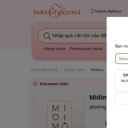
Unduh Aplikasi
Nhập quà cần tìm vào đây
Bạn mu
Ulang tahun
Pembukaan besar
Duka cita
Halaman muka
/
Daftar toko
/
Midimo
TP
Bà R
Informasi toko
Midimo
(MID)
phường Cầu Ông 