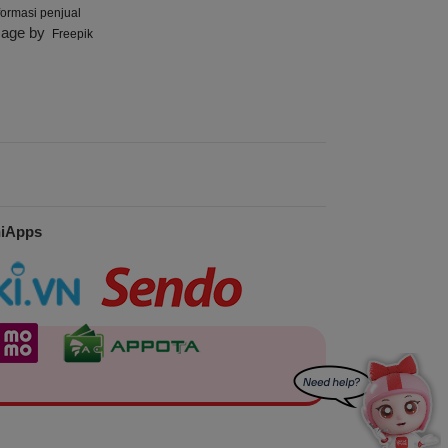
formasi penjual
mage by
Freepik
niApps