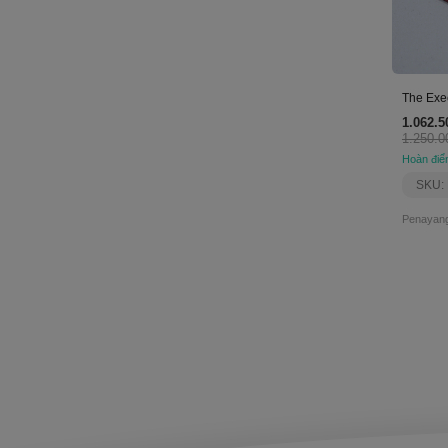
The Exe
1.062.5
1.250.0
Hoàn điể
SKU:
Penayang