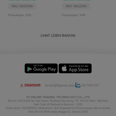
SKU: D623459
SKU: D622283
Penayangan: 1155
Penayangan: 3549
LIHAT LEBIH BANYAK
356805699
info@f5group.asia
0977097247
F5 ONLINE TRADING TECHNOLOGY CO., LTD
Địa chỉ: 407/42/53 Sư Vạn Hạnh, Phường Hòa Hưng, TP. Hồ Chí Minh, Việt Nam
Hak Cipta @ Beloved & Beyond - 2026
Kode bisnis: 0315508647 dikeluarkan oleh Departemen Perencanaan dan Investasi
Kota Ho Chi Minh pada tanggal 31 Januari 2019