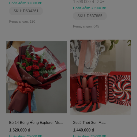
1.596.000 đ
17 Off
Hoàn điểm: 39.000 BB
Hoàn điểm: 39.900 BB
SKU: D634261
SKU: D637885
Penayangan: 190
Penayangan: 645
Bó 14 Bông Hồng Explorer Ms 2017
Set 5 Thỏi Son Mac
1.320.000 đ
1.440.000 đ
Hoàn điểm: 20.000 BB
Hoàn điểm: 20.000 BB