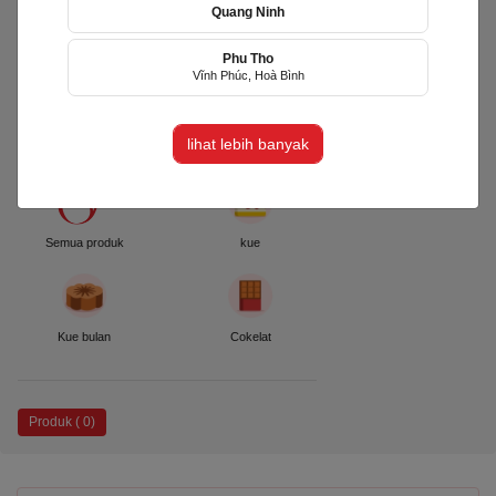
Quang Ninh
Phu Tho
Bếp Hai Chị Em
Vĩnh Phúc, Hoà Bình
(HCE)
phường Xóm Chiếu, TP Hồ Chí
Minh
lihat lebih banyak
Semua produk
kue
Kue bulan
Cokelat
Produk ( 0)