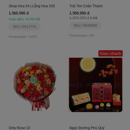
Shop Hoa 54 | Lẵng Hoa 330
Trái Tim Chân Thành
1.560.000 đ
1.500.000 đ
1.600.000 đ
6 Off
Hoàn điểm: 20.000 BB
SKU: D628966
SKU: D612741
Penayangan: 358
Penayangan: 14413
Giao nhanh
Only Rose 10
Ngọc Đường Phú Quý