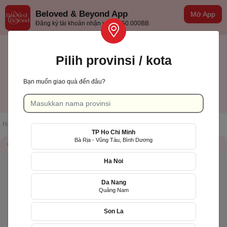
Beloved & Beyond App
Mở App
Đăng ký tài khoản nhận ưu đãi 50.000BB
Pilih provinsi / kota
Bạn muốn giao quà đến đâu?
TP Hồ Chí Minh
Indonesian
Halaman muka
/
Daftar toko
/
Bếp Hai Chị Em
TP Ho Chi Minh
Bà Rịa - Vũng Tàu, Bình Dương
Informasi toko
QR Code
Ha Noi
Da Nang
Quảng Nam
Son La