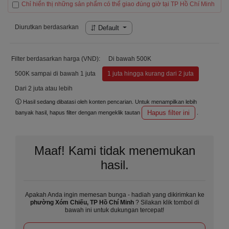
Chỉ hiển thị những sản phẩm có thể giao đúng giờ tại TP Hồ Chí Minh
Diurutkan berdasarkan
Default
Filter berdasarkan harga (VND):
Di bawah 500K
500K sampai di bawah 1 juta
1 juta hingga kurang dari 2 juta
Dari 2 juta atau lebih
Hasil sedang dibatasi oleh konten pencarian. Untuk menampilkan lebih
Hapus filter ini
banyak hasil, hapus filter dengan mengeklik tautan
.
Maaf! Kami tidak menemukan
hasil.
Apakah Anda ingin memesan bunga - hadiah yang dikirimkan ke
phường Xóm Chiếu, TP Hồ Chí Minh
? Silakan klik tombol di
bawah ini untuk dukungan tercepat!