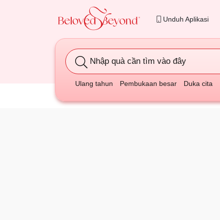
Unduh Aplikasi
Nhập quà cần tìm vào đây
Ulang tahun
Pembukaan besar
Duka cita