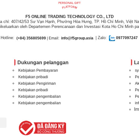
F5 ONLINE TRADING TECHNOLOGY CO., LTD
ịa chỉ: 407/42/53 Sư Vạn Hạnh, Phường Hòa Hưng, TP. Hồ Chí Minh, Việt N
ikeluarkan oleh Departemen Perencanaan dan Investasi Kota Ho Chi Minh pa
Hotline:
| Zalo:
(+84) 356805699
| Email:
info@f5group.asia
0977097247
Dukungan pelanggan
L
Kebijakan Pembayaran
sy
Kebijakan pribadi
P
Kebijakan Pengiriman
A
Kebijakan pribadi
P
Kebijakan pengembalian
Pe
Kebijakan pengembalian
in
I