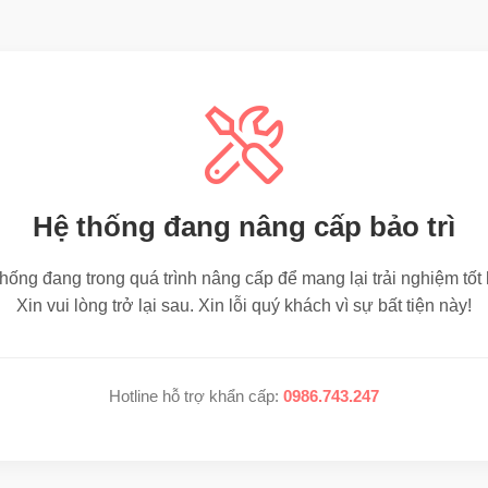
Hệ thống đang nâng cấp bảo trì
hống đang trong quá trình nâng cấp để mang lại trải nghiệm tốt
Xin vui lòng trở lại sau. Xin lỗi quý khách vì sự bất tiện này!
Hotline hỗ trợ khẩn cấp:
0986.743.247