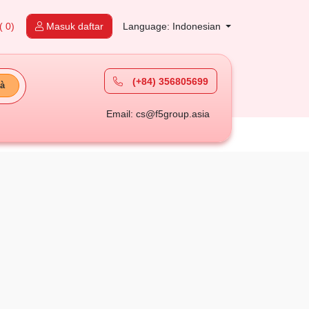
( 0)
Masuk daftar
Language: Indonesian
(+84) 356805699
à
Email: cs@f5group.asia