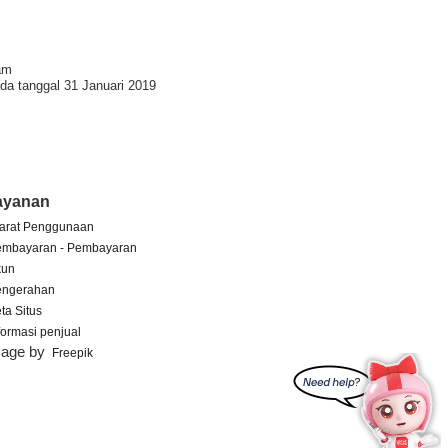
am
da tanggal 31 Januari 2019
ayanan
arat Penggunaan
embayaran - Pembayaran
kun
engerahan
ta Situs
formasi penjual
mage by
Freepik