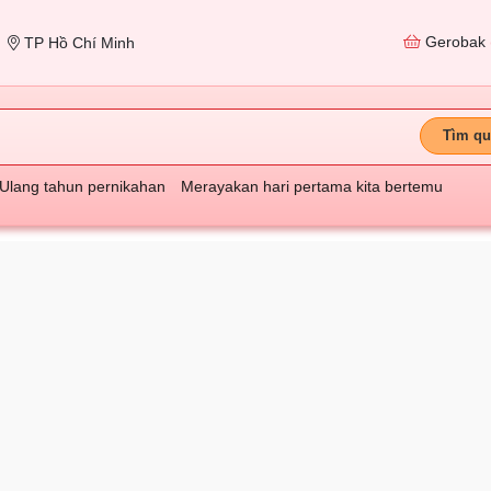
Gerobak
TP Hồ Chí Minh
Tìm qu
Ulang tahun pernikahan
Merayakan hari pertama kita bertemu