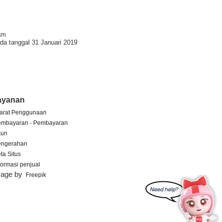
am
da tanggal 31 Januari 2019
ayanan
arat Penggunaan
embayaran - Pembayaran
kun
engerahan
ta Situs
formasi penjual
mage by
Freepik