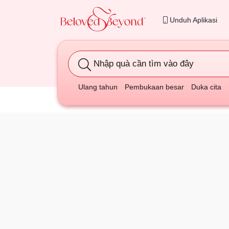
Unduh Aplikasi
Nhập quà cần tìm vào đây
Ulang tahun
Pembukaan besar
Duka cita