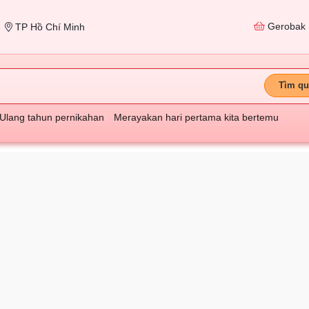
Gerobak
TP Hồ Chí Minh
Tìm qu
Ulang tahun pernikahan
Merayakan hari pertama kita bertemu