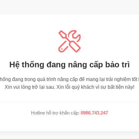
Hệ thống đang nâng cấp bảo trì
hống đang trong quá trình nâng cấp để mang lại trải nghiệm tốt
Xin vui lòng trở lại sau. Xin lỗi quý khách vì sự bất tiện này!
Hotline hỗ trợ khẩn cấp:
0986.743.247