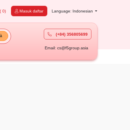
( 0)
Masuk daftar
Language: Indonesian
(+84) 356805699
à
Email: cs@f5group.asia