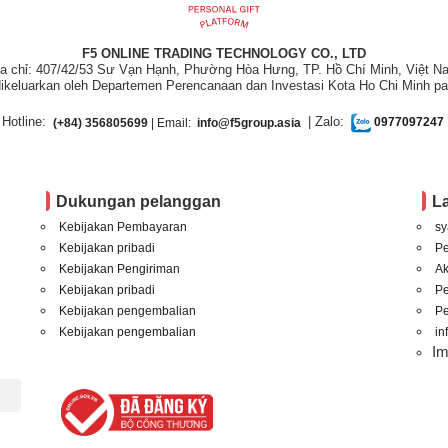
F5 ONLINE TRADING TECHNOLOGY CO., LTD
ịa chỉ: 407/42/53 Sư Vạn Hạnh, Phường Hòa Hưng, TP. Hồ Chí Minh, Việt N
ikeluarkan oleh Departemen Perencanaan dan Investasi Kota Ho Chi Minh pa
Hotline:
| Zalo:
(+84) 356805699
| Email:
info@f5group.asia
0977097247
Dukungan pelanggan
L
Kebijakan Pembayaran
sy
Kebijakan pribadi
P
Kebijakan Pengiriman
A
Kebijakan pribadi
P
Kebijakan pengembalian
Pe
Kebijakan pengembalian
in
I