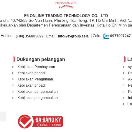
F5 ONLINE TRADING TECHNOLOGY CO., LTD
ịa chỉ: 407/42/53 Sư Vạn Hạnh, Phường Hòa Hưng, TP. Hồ Chí Minh, Việt N
ikeluarkan oleh Departemen Perencanaan dan Investasi Kota Ho Chi Minh pa
Hotline:
| Zalo:
(+84) 356805699
| Email:
info@f5group.asia
0977097247
Dukungan pelanggan
L
Kebijakan Pembayaran
sy
Kebijakan pribadi
P
Kebijakan Pengiriman
A
Kebijakan pribadi
P
Kebijakan pengembalian
Pe
Kebijakan pengembalian
in
I