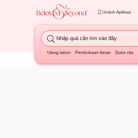
Unduh Aplikasi
Nhập quà cần tìm vào đây
Ulang tahun
Pembukaan besar
Duka cita