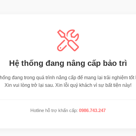
Hệ thống đang nâng cấp bảo trì
hống đang trong quá trình nâng cấp để mang lại trải nghiệm tốt
Xin vui lòng trở lại sau. Xin lỗi quý khách vì sự bất tiện này!
Hotline hỗ trợ khẩn cấp:
0986.743.247