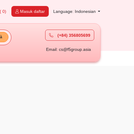
( 0)
Masuk daftar
Language: Indonesian
(+84) 356805699
à
Email: cs@f5group.asia