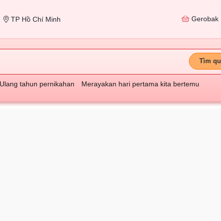
Gerobak
TP Hồ Chí Minh
Tìm qu
Ulang tahun pernikahan
Merayakan hari pertama kita bertemu