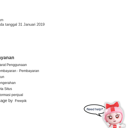
am
da tanggal 31 Januari 2019
ayanan
arat Penggunaan
embayaran - Pembayaran
kun
engerahan
ta Situs
formasi penjual
mage by
Freepik