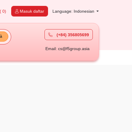
( 0)
Masuk daftar
Language: Indonesian
(+84) 356805699
à
Email: cs@f5group.asia