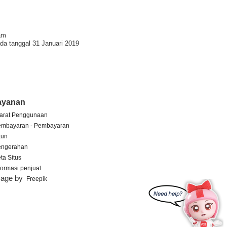
am
da tanggal 31 Januari 2019
ayanan
arat Penggunaan
embayaran - Pembayaran
kun
engerahan
ta Situs
formasi penjual
mage by
Freepik