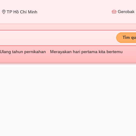
Gerobak
TP Hồ Chí Minh
Tìm qu
Ulang tahun pernikahan
Merayakan hari pertama kita bertemu