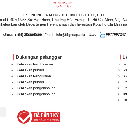
F5 ONLINE TRADING TECHNOLOGY CO., LTD
ịa chỉ: 407/42/53 Sư Vạn Hạnh, Phường Hòa Hưng, TP. Hồ Chí Minh, Việt N
ikeluarkan oleh Departemen Perencanaan dan Investasi Kota Ho Chi Minh pa
Hotline:
| Zalo:
(+84) 356805699
| Email:
info@f5group.asia
0977097247
Dukungan pelanggan
L
Kebijakan Pembayaran
sy
Kebijakan pribadi
P
Kebijakan Pengiriman
A
Kebijakan pribadi
P
Kebijakan pengembalian
Pe
Kebijakan pengembalian
in
I