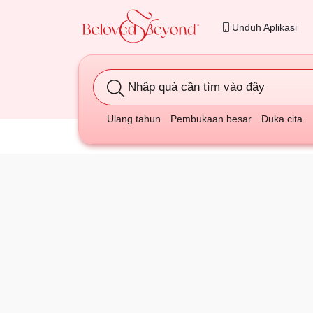
Unduh Aplikasi
Nhập quà cần tìm vào đây
Ulang tahun
Pembukaan besar
Duka cita