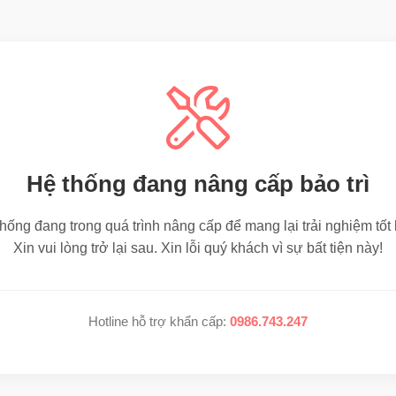
Hệ thống đang nâng cấp bảo trì
hống đang trong quá trình nâng cấp để mang lại trải nghiệm tốt
Xin vui lòng trở lại sau. Xin lỗi quý khách vì sự bất tiện này!
Hotline hỗ trợ khẩn cấp:
0986.743.247