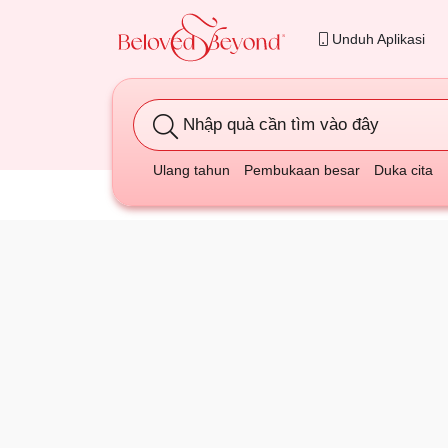
Unduh Aplikasi
Nhập quà cần tìm vào đây
Ulang tahun
Pembukaan besar
Duka cita