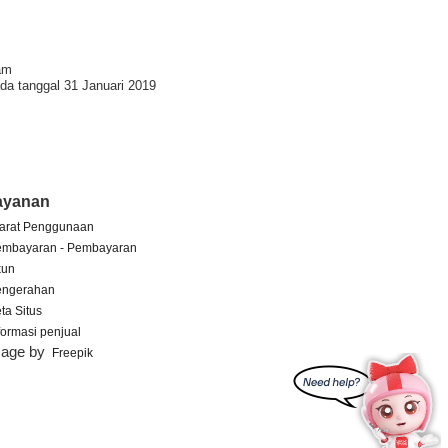
am
da tanggal 31 Januari 2019
ayanan
arat Penggunaan
embayaran - Pembayaran
kun
engerahan
ta Situs
formasi penjual
mage by
Freepik