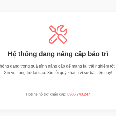
Hệ thống đang nâng cấp bảo trì
hống đang trong quá trình nâng cấp để mang lại trải nghiệm tốt
Xin vui lòng trở lại sau. Xin lỗi quý khách vì sự bất tiện này!
Hotline hỗ trợ khẩn cấp:
0986.743.247