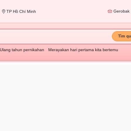
Gerobak
TP Hồ Chí Minh
Tìm qu
Ulang tahun pernikahan
Merayakan hari pertama kita bertemu