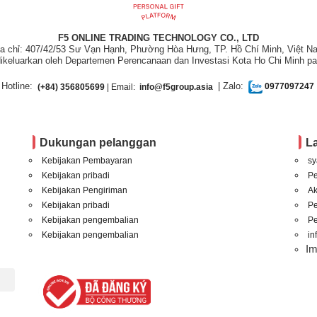
F5 ONLINE TRADING TECHNOLOGY CO., LTD
ịa chỉ: 407/42/53 Sư Vạn Hạnh, Phường Hòa Hưng, TP. Hồ Chí Minh, Việt N
ikeluarkan oleh Departemen Perencanaan dan Investasi Kota Ho Chi Minh pa
Hotline:
| Zalo:
(+84) 356805699
| Email:
info@f5group.asia
0977097247
Dukungan pelanggan
L
Kebijakan Pembayaran
sy
Kebijakan pribadi
P
Kebijakan Pengiriman
A
Kebijakan pribadi
P
Kebijakan pengembalian
Pe
Kebijakan pengembalian
in
I