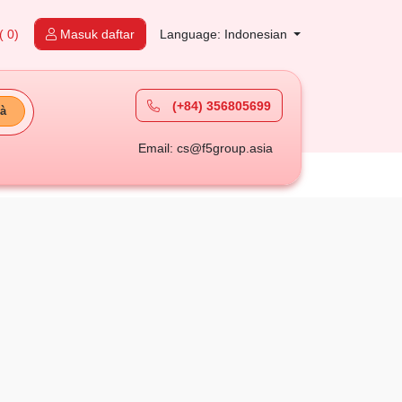
( 0)
Masuk daftar
Language: Indonesian
(+84) 356805699
à
Email: cs@f5group.asia