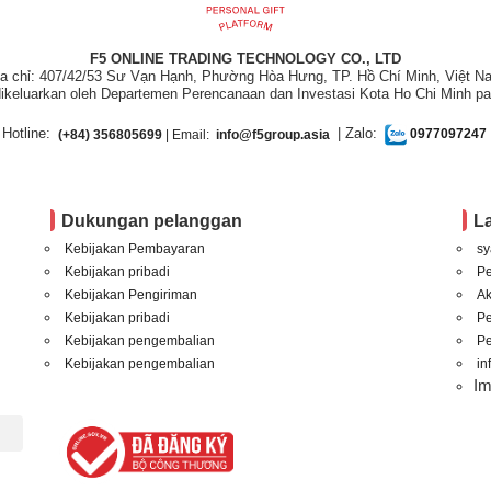
F5 ONLINE TRADING TECHNOLOGY CO., LTD
ịa chỉ: 407/42/53 Sư Vạn Hạnh, Phường Hòa Hưng, TP. Hồ Chí Minh, Việt N
ikeluarkan oleh Departemen Perencanaan dan Investasi Kota Ho Chi Minh pa
Hotline:
| Zalo:
(+84) 356805699
| Email:
info@f5group.asia
0977097247
Dukungan pelanggan
L
Kebijakan Pembayaran
sy
Kebijakan pribadi
P
Kebijakan Pengiriman
A
Kebijakan pribadi
P
Kebijakan pengembalian
Pe
Kebijakan pengembalian
in
I