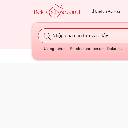
Unduh Aplikasi
Nhập quà cần tìm vào đây
Ulang tahun
Pembukaan besar
Duka cita