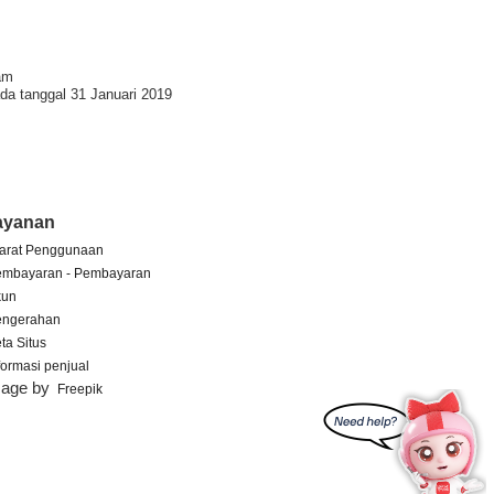
am
da tanggal 31 Januari 2019
ayanan
arat Penggunaan
embayaran - Pembayaran
kun
engerahan
ta Situs
formasi penjual
mage by
Freepik