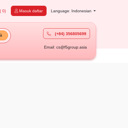
( 0)
Masuk daftar
Language: Indonesian
(+84) 356805699
à
Email: cs@f5group.asia