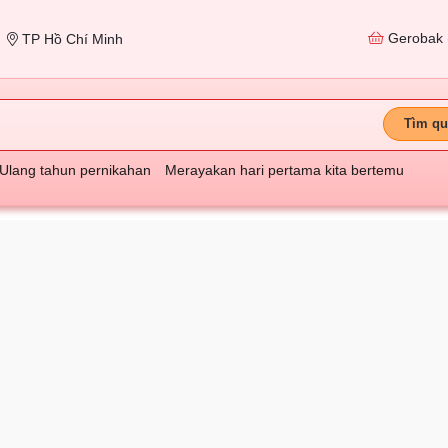
Gerobak
TP Hồ Chí Minh
Tìm qu
Ulang tahun pernikahan
Merayakan hari pertama kita bertemu