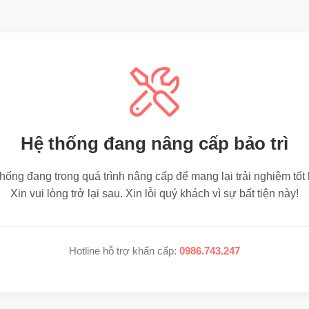
Hệ thống đang nâng cấp bảo trì
hống đang trong quá trình nâng cấp để mang lại trải nghiệm tốt
Xin vui lòng trở lại sau. Xin lỗi quý khách vì sự bất tiện này!
Hotline hỗ trợ khẩn cấp:
0986.743.247