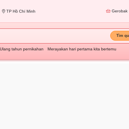
Gerobak
TP Hồ Chí Minh
Tìm qu
Ulang tahun pernikahan
Merayakan hari pertama kita bertemu