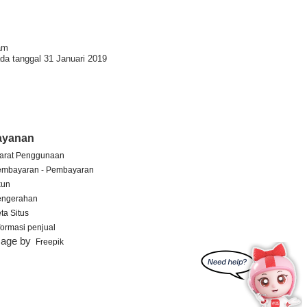
am
da tanggal 31 Januari 2019
ayanan
arat Penggunaan
embayaran - Pembayaran
kun
engerahan
ta Situs
formasi penjual
mage by
Freepik