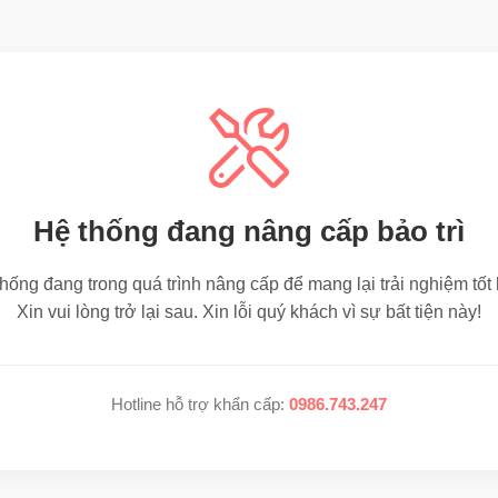
Hệ thống đang nâng cấp bảo trì
hống đang trong quá trình nâng cấp để mang lại trải nghiệm tốt
Xin vui lòng trở lại sau. Xin lỗi quý khách vì sự bất tiện này!
Hotline hỗ trợ khẩn cấp:
0986.743.247