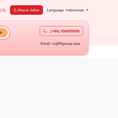
( 0)
Masuk daftar
Language: Indonesian
(+84) 356805699
à
Email: cs@f5group.asia