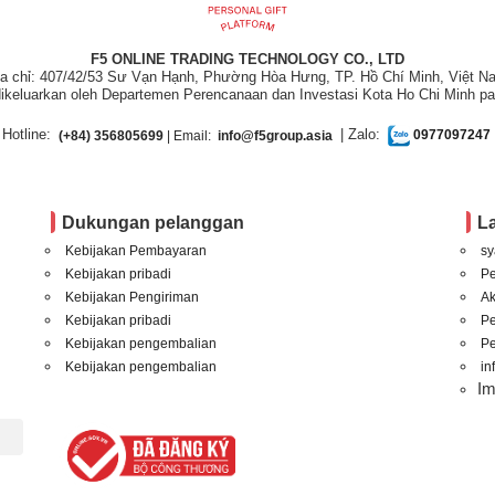
F5 ONLINE TRADING TECHNOLOGY CO., LTD
ịa chỉ: 407/42/53 Sư Vạn Hạnh, Phường Hòa Hưng, TP. Hồ Chí Minh, Việt N
ikeluarkan oleh Departemen Perencanaan dan Investasi Kota Ho Chi Minh pa
Hotline:
| Zalo:
(+84) 356805699
| Email:
info@f5group.asia
0977097247
Dukungan pelanggan
L
Kebijakan Pembayaran
sy
Kebijakan pribadi
P
Kebijakan Pengiriman
A
Kebijakan pribadi
P
Kebijakan pengembalian
Pe
Kebijakan pengembalian
in
I