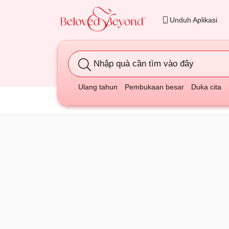
Unduh Aplikasi
Nhập quà cần tìm vào đây
Ulang tahun
Pembukaan besar
Duka cita