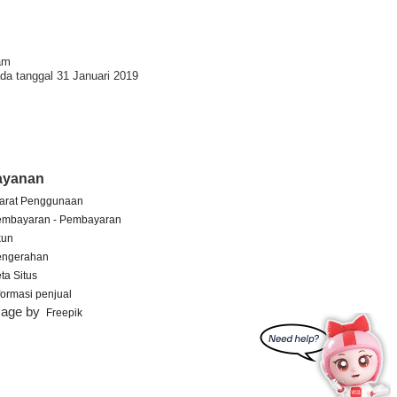
am
da tanggal 31 Januari 2019
ayanan
arat Penggunaan
embayaran - Pembayaran
kun
engerahan
ta Situs
formasi penjual
mage by
Freepik