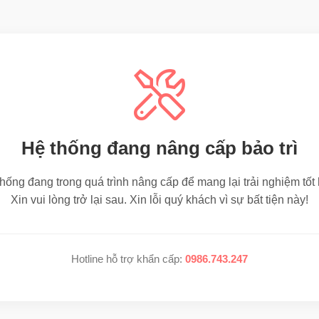
Hệ thống đang nâng cấp bảo trì
hống đang trong quá trình nâng cấp để mang lại trải nghiệm tốt
Xin vui lòng trở lại sau. Xin lỗi quý khách vì sự bất tiện này!
Hotline hỗ trợ khẩn cấp:
0986.743.247