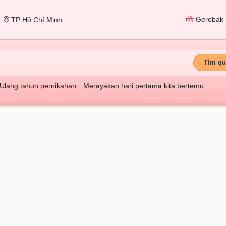
Gerobak
TP Hồ Chí Minh
Tìm qu
Ulang tahun pernikahan
Merayakan hari pertama kita bertemu