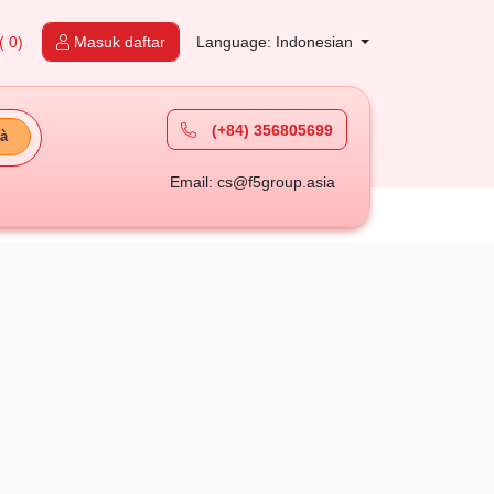
( 0)
Masuk daftar
Language: Indonesian
(+84) 356805699
à
Email: cs@f5group.asia