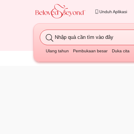
Unduh Aplikasi
Nhập quà cần tìm vào đây
Ulang tahun
Pembukaan besar
Duka cita