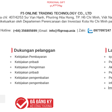
F5 ONLINE TRADING TECHNOLOGY CO., LTD
ịa chỉ: 407/42/53 Sư Vạn Hạnh, Phường Hòa Hưng, TP. Hồ Chí Minh, Việt N
ikeluarkan oleh Departemen Perencanaan dan Investasi Kota Ho Chi Minh pa
Hotline:
| Zalo:
(+84) 356805699
| Email:
info@f5group.asia
0977097247
Dukungan pelanggan
L
Kebijakan Pembayaran
sy
Kebijakan pribadi
P
Kebijakan Pengiriman
A
Kebijakan pribadi
P
Kebijakan pengembalian
Pe
Kebijakan pengembalian
in
I