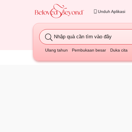
Unduh Aplikasi
Nhập quà cần tìm vào đây
Ulang tahun
Pembukaan besar
Duka cita