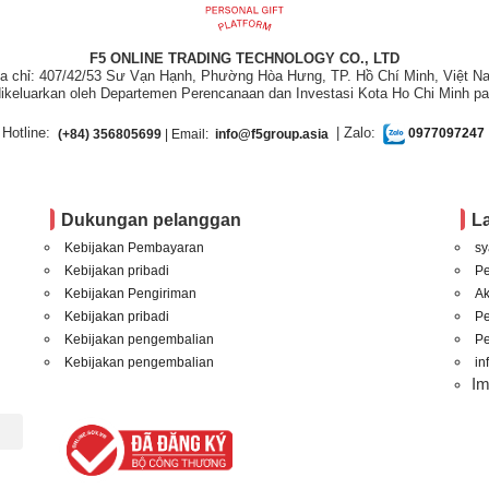
F5 ONLINE TRADING TECHNOLOGY CO., LTD
ịa chỉ: 407/42/53 Sư Vạn Hạnh, Phường Hòa Hưng, TP. Hồ Chí Minh, Việt N
ikeluarkan oleh Departemen Perencanaan dan Investasi Kota Ho Chi Minh pa
Hotline:
| Zalo:
(+84) 356805699
| Email:
info@f5group.asia
0977097247
Dukungan pelanggan
L
Kebijakan Pembayaran
sy
Kebijakan pribadi
P
Kebijakan Pengiriman
A
Kebijakan pribadi
P
Kebijakan pengembalian
Pe
Kebijakan pengembalian
in
I