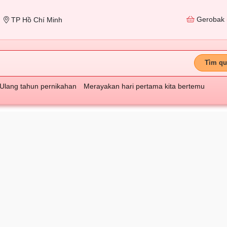
Gerobak
TP Hồ Chí Minh
Tìm qu
Ulang tahun pernikahan
Merayakan hari pertama kita bertemu