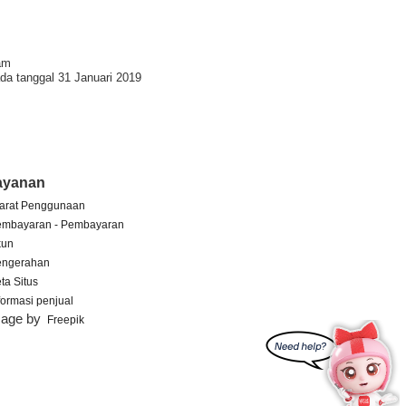
am
da tanggal 31 Januari 2019
ayanan
arat Penggunaan
embayaran - Pembayaran
kun
engerahan
ta Situs
formasi penjual
mage by
Freepik