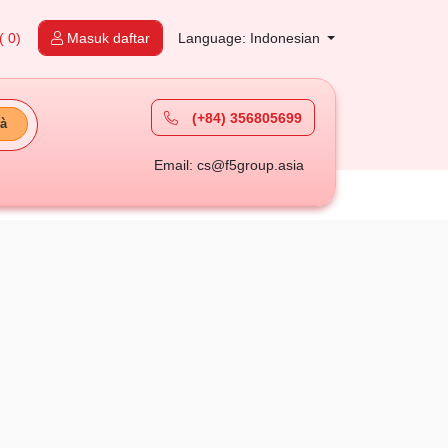
( 0)
Masuk daftar
Language: Indonesian
(+84) 356805699
à
Email: cs@f5group.asia