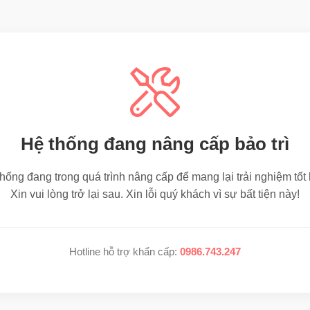
Hệ thống đang nâng cấp bảo trì
hống đang trong quá trình nâng cấp để mang lại trải nghiệm tốt
Xin vui lòng trở lại sau. Xin lỗi quý khách vì sự bất tiện này!
Hotline hỗ trợ khẩn cấp:
0986.743.247