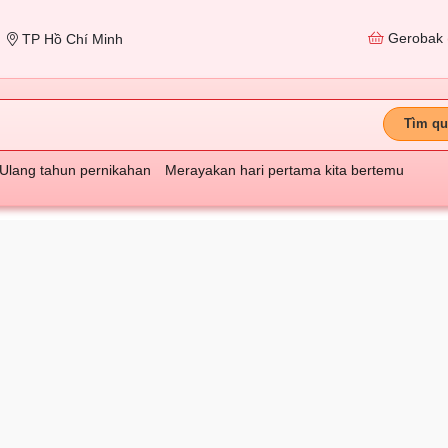
Gerobak
TP Hồ Chí Minh
Tìm qu
Ulang tahun pernikahan
Merayakan hari pertama kita bertemu