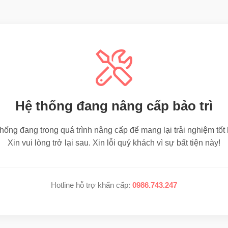
Hệ thống đang nâng cấp bảo trì
hống đang trong quá trình nâng cấp để mang lại trải nghiệm tốt
Xin vui lòng trở lại sau. Xin lỗi quý khách vì sự bất tiện này!
Hotline hỗ trợ khẩn cấp:
0986.743.247