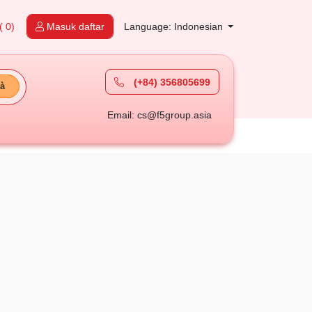
( 0)
Masuk daftar
Language: Indonesian
(+84) 356805699
à
Email: cs@f5group.asia