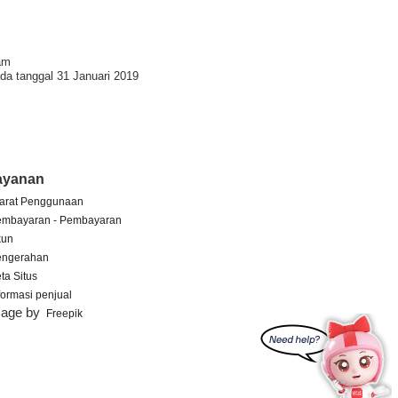
am
da tanggal 31 Januari 2019
ayanan
arat Penggunaan
embayaran - Pembayaran
kun
engerahan
ta Situs
formasi penjual
mage by
Freepik