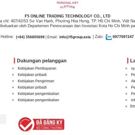
F5 ONLINE TRADING TECHNOLOGY CO., LTD
ịa chỉ: 407/42/53 Sư Vạn Hạnh, Phường Hòa Hưng, TP. Hồ Chí Minh, Việt N
ikeluarkan oleh Departemen Perencanaan dan Investasi Kota Ho Chi Minh pa
Hotline:
| Zalo:
(+84) 356805699
| Email:
info@f5group.asia
0977097247
Dukungan pelanggan
L
Kebijakan Pembayaran
sy
Kebijakan pribadi
P
Kebijakan Pengiriman
A
Kebijakan pribadi
P
Kebijakan pengembalian
Pe
Kebijakan pengembalian
in
I