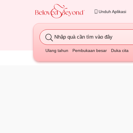
Unduh Aplikasi
Nhập quà cần tìm vào đây
Ulang tahun
Pembukaan besar
Duka cita