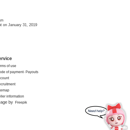
am
t on January 31, 2019
ervice
rms of use
de of payment- Payouts
count
cruitment
itemap
ller information
mage by
Freepik