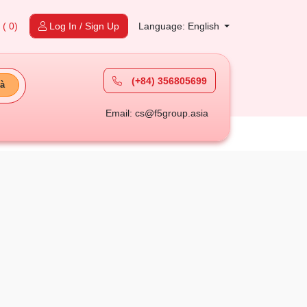
t
( 0)
Log In / Sign Up
Language: English
(+84) 356805699
à
Email: cs@f5group.asia