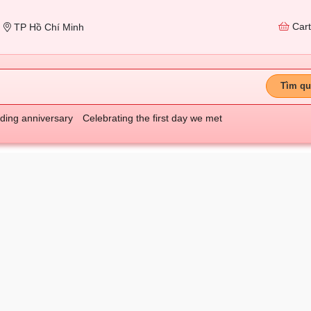
Car
TP Hồ Chí Minh
Tìm qu
ing anniversary
Celebrating the first day we met