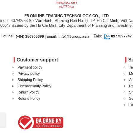
F5 ONLINE TRADING TECHNOLOGY CO., LTD
ịa chỉ: 407/42/53 Sư Vạn Hạnh, Phường Hòa Hưng, TP. Hồ Chí Minh, Việt N
08647 issued by the Ho Chi Minh City Department of Planning and Investmen
Hotline:
| Zalo:
(+84) 356805699
| Email:
info@f5group.asia
0977097247
Customer support
S
Payment policy
Te
Privacy policy
Mo
Shipping Policy
Ac
Confidentiality Policy
Re
Return Policy
S
Refund Policy
Se
I