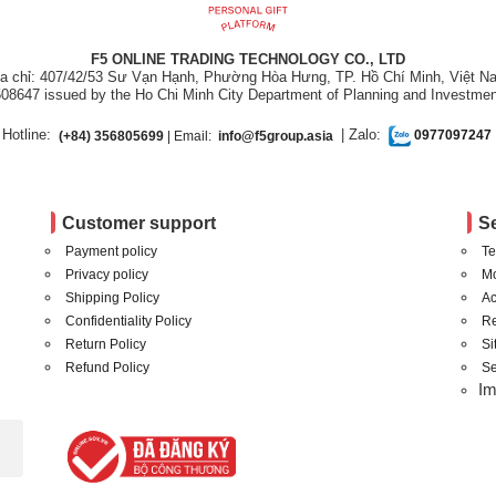
F5 ONLINE TRADING TECHNOLOGY CO., LTD
ịa chỉ: 407/42/53 Sư Vạn Hạnh, Phường Hòa Hưng, TP. Hồ Chí Minh, Việt N
08647 issued by the Ho Chi Minh City Department of Planning and Investmen
Hotline:
| Zalo:
(+84) 356805699
| Email:
info@f5group.asia
0977097247
Customer support
S
Payment policy
Te
Privacy policy
Mo
Shipping Policy
Ac
Confidentiality Policy
Re
Return Policy
S
Refund Policy
Se
I