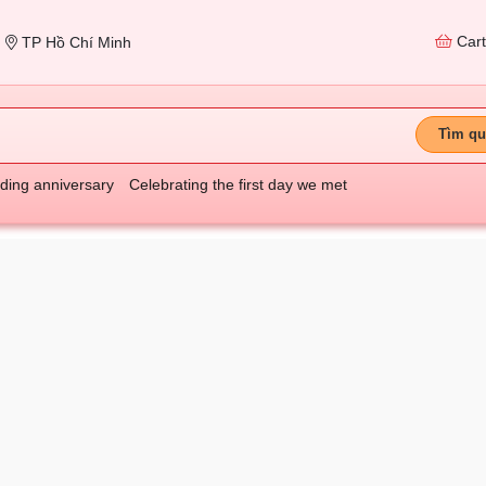
Car
TP Hồ Chí Minh
Tìm qu
ing anniversary
Celebrating the first day we met