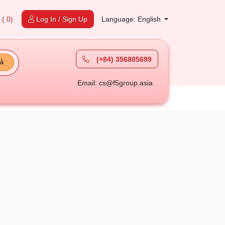
t
( 0)
Log In / Sign Up
Language: English
(+84) 356805699
à
Email: cs@f5group.asia