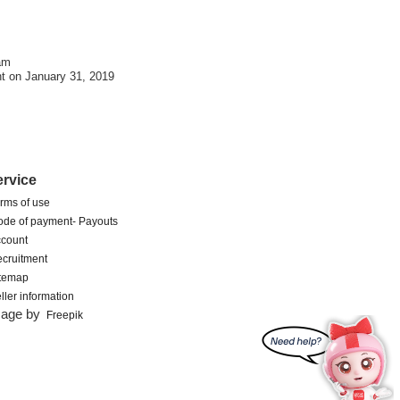
am
t on January 31, 2019
ervice
rms of use
de of payment- Payouts
count
cruitment
itemap
ller information
mage by
Freepik