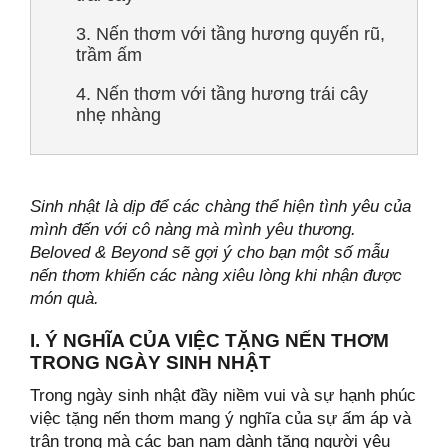
3. Nến thơm với tầng hương quyến rũ,
trầm ấm
ành Cho Người Yêu Năm 2026
4. Nến thơm với tầng hương trái cây
nhẹ nhàng
Sinh nhật là dịp để các chàng thể hiện tình yêu của
mình đến với cô nàng mà mình yêu thương.
Beloved & Beyond sẽ gợi ý cho bạn một số mẫu
NG MỐI QUAN HỆ
nến thơm khiến các nàng xiêu lòng khi nhận được
món quà.
I. Ý NGHĨA CỦA VIỆC TẶNG NẾN THƠM
TRONG NGÀY SINH NHẬT
Trong ngày sinh nhật đầy niềm vui và sự hạnh phúc
việc tặng nến thơm mang ý nghĩa của sự ấm áp và
 Gu” Người Nhận
trân trọng mà các bạn nam dành tặng người yêu