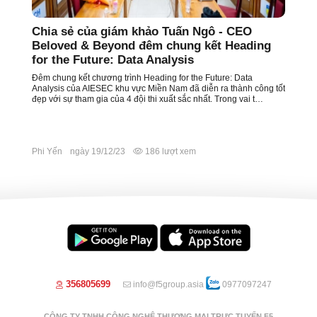
Chia sẻ của giám khảo Tuấn Ngô - CEO
Beloved & Beyond đêm chung kết Heading
for the Future: Data Analysis
Đêm chung kết chương trình Heading for the Future: Data
Analysis của AIESEC khu vực Miền Nam đã diễn ra thành công tốt
đẹp với sự tham gia của 4 đội thi xuất sắc nhất. Trong vai t…
Phi Yến
ngày 19/12/23
186 lượt xem
356805699
info@f5group.asia
0977097247
CÔNG TY TNHH CÔNG NGHỆ THƯƠNG MẠI TRỰC TUYẾN F5