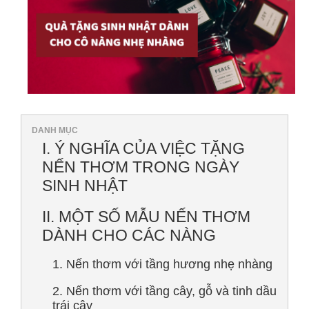
 Quà Mà Nhiều Người Mắc Phải
DANH MỤC
 15 Loài Hoa Đẹp Và Ý Nghĩa
I. Ý NGHĨA CỦA VIỆC TẶNG
NẾN THƠM TRONG NGÀY
SINH NHẬT
II. MỘT SỐ MẪU NẾN THƠM
DÀNH CHO CÁC NÀNG
 Chọn Tinh Tế Được Yêu Thích
1. Nến thơm với tầng hương nhẹ nhàng
2. Nến thơm với tầng cây, gỗ và tinh dầu
trái cây