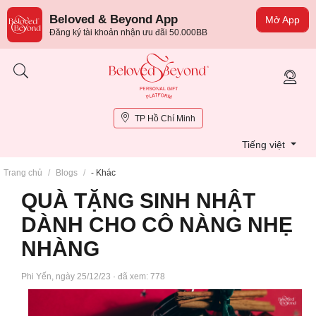
Beloved & Beyond App
Mở App
Đăng ký tài khoản nhận ưu đãi 50.000BB
×
TP Hồ Chí Minh
Tiếng việt
Trang chủ
/
Blogs
/
- Khác
QUÀ TẶNG SINH NHẬT
DÀNH CHO CÔ NÀNG NHẸ
NHÀNG
Phi Yến, ngày 25/12/23 · đã xem: 778