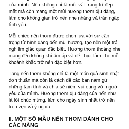
của mình. Nến không chỉ là một vật trang trí đẹp
mắt mà còn mang một mùi hương thơm dịu dàng,
làm cho không gian trở nên nhẹ nhàng và tràn ngập
tình yêu.
Mỗi chiếc nến thơm được chọn lựa với sự cẩn
trọng từ hình dáng đến mùi hương, tạo nên một trải
hông Cần Gì: Gợi Ý Quà Tinh Tế, Dễ Chạm Cảm Xúc
nghiệm giác quan đặc biệt. Hương thơm thoảng nhẹ
mang đến không khí ấm áp và dễ chịu, làm cho mỗi
khoảnh khắc trở nên đặc biệt hơn.
Tặng nến thơm không chỉ là một món quà sinh nhật
đơn thuần mà còn là cách để các bạn nam gửi
những tâm tình và chia sẻ niềm vui cùng với người
n Nhưng Vẫn Đong Đầy Không Khí Noel
yêu của mình. Hương thơm dịu dàng của nến như
là lời chúc mừng, làm cho ngày sinh nhật trở nên
trọn vẹn và ý nghĩa.
II. MỘT SỐ MẪU NẾN THƠM DÀNH CHO
CÁC NÀNG