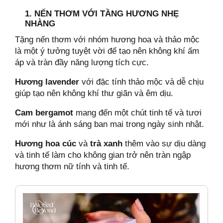
1. NẾN THƠM VỚI TẦNG HƯƠNG NHẸ
m Xúc, Sự Kết Nối Và Yêu Thương
NHÀNG
Tặng nến thơm với nhóm hương hoa và thảo mộc
là một ý tưởng tuyệt vời để tạo nên không khí ấm
áp và tràn đầy năng lượng tích cực.
Hương lavender
với đặc tính thảo mộc và dễ chịu
giúp tạo nên không khí thư giãn và êm dịu.
À BẢNG MÀU “KINH ĐIỂN” CỦA GIẢNG SINH?
Cam bergamot
mang đến một chút tinh tế và tươi
mới như là ánh sáng ban mai trong ngày sinh nhật.
Hương hoa cúc
và
trà xanh
thêm vào sự dịu dàng
và tinh tế làm cho không gian trở nên tràn ngập
hương thơm nữ tính và tinh tế.